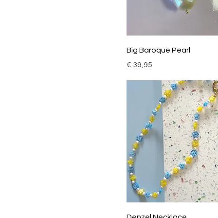
Big Baroque Pearl
Prijs
€ 39,95
Denzel Necklace