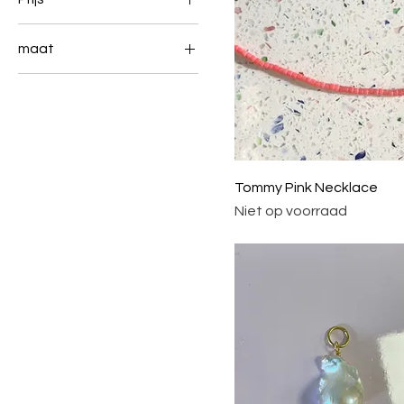
maat
€ 7
€ 80
8
Tommy Pink Necklace
Niet op voorraad