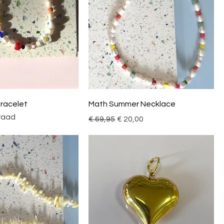
Bracelet
Math Summer Necklace
raad
Normale prijs
Verkoopprijs
€ 69,95
€ 20,00