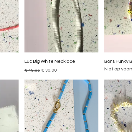
Luc Big White Necklace
Boris Funky 
Niet op voor
Normale prijs
Verkoopprijs
€ 49,95
€ 30,00