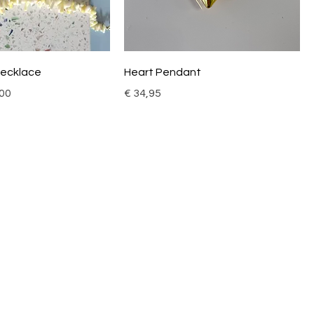
 Necklace
Heart Pendant
oopprijs
Prijs
,00
€ 34,95