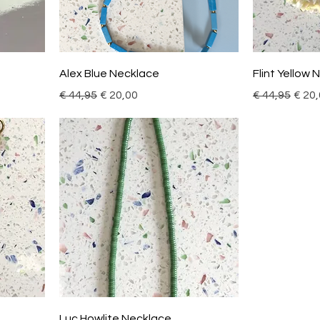
Alex Blue Necklace
Flint Yellow
Normale prijs
Verkoopprijs
Normale prijs
Verk
€ 44,95
€ 20,00
€ 44,95
€ 20
Luc Howlite Necklace