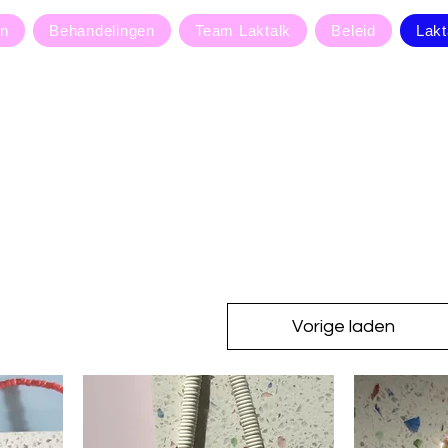
en
Behandelingen
Team Laktalk
Beleid
Lakt
Vorige laden