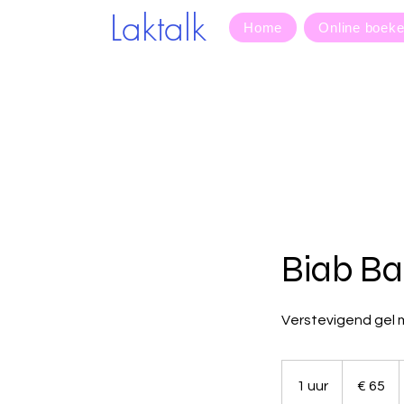
Laktalk
Home
Online boek
Biab Ba
Verstevigend gel m
65
euro
1 uur
1
€ 65