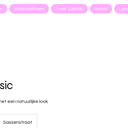
en
Behandelingen
Team Laktalk
Beleid
Lakt
sic
et een natuurlijke look
Sassenstraat