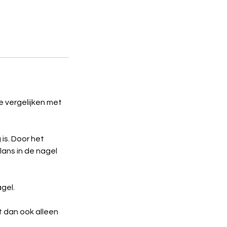
te vergelijken met
is. Door het
lans in de nagel
gel.
t dan ook alleen