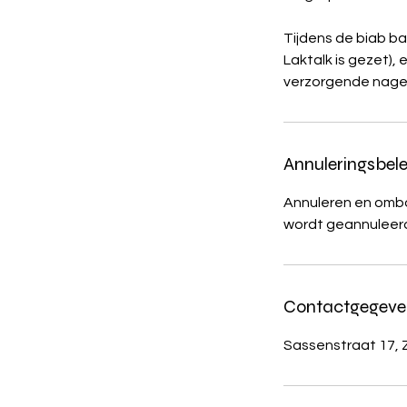
Tijdens de biab ba
Laktalk is gezet),
verzorgende nagel
Annuleringsbele
Annuleren en ombo
wordt geannuleerd
Contactgegeve
Sassenstraat 17, 