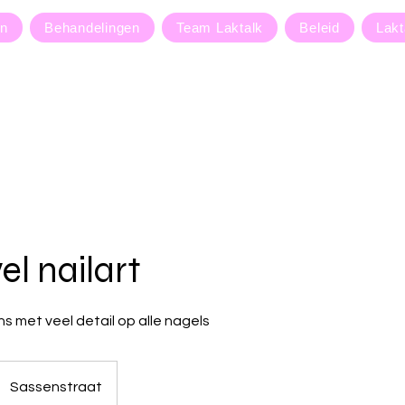
en
Behandelingen
Team Laktalk
Beleid
Lakt
el nailart
s met veel detail op alle nagels
Sassenstraat