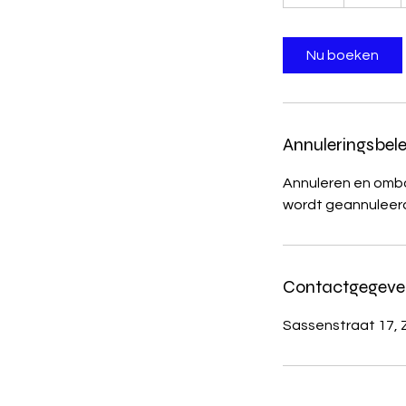
u
u
r
Nu boeken
Annuleringsbele
Annuleren en ombo
wordt geannuleerd
Contactgegeve
Sassenstraat 17, 