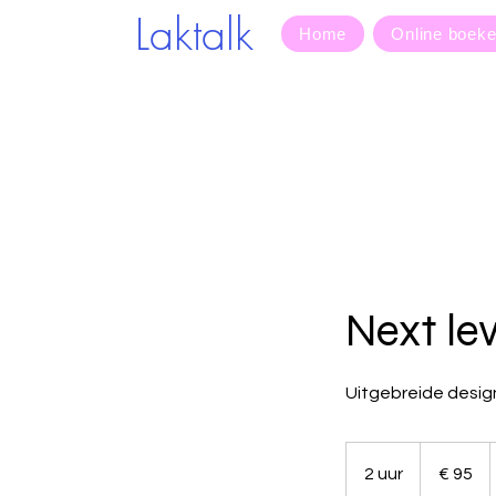
Laktalk
Home
Online boek
Next lev
Uitgebreide design
95
euro
2 uur
2
€ 95